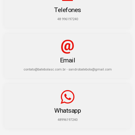
Telefones
48 996197240
Email
contato@batebolasc.com.br - sandrobatebola@gmail.com
Whatsapp
48996197240